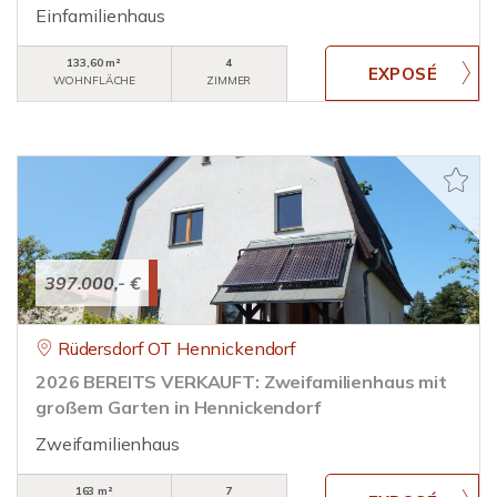
Einfamilienhaus
133,60 m²
4
WOHNFLÄCHE
ZIMMER
397.000,- €
Rüdersdorf OT Hennickendorf
2026 BEREITS VERKAUFT: Zweifamilienhaus mit
großem Garten in Hennickendorf
Zweifamilienhaus
163 m²
7