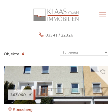
03341 / 22326
Objekte:
4
347.000,- €
Strausberg