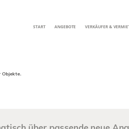
START
ANGEBOTE
VERKÄUFER & VERMIE
r Objekte.
matisch über passende neue An