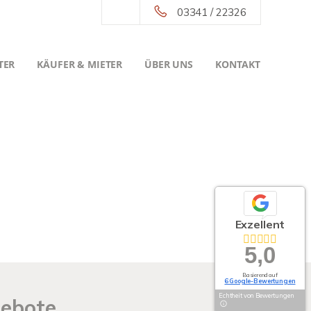
03341 / 22326
TER
KÄUFER & MIETER
ÜBER UNS
KONTAKT
Exzellent
5,0
Basierend auf
6 Google-Bewertungen
Echtheit von Bewertungen
gebote