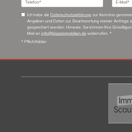
Ich habe die
Datenschutzerklärung
zur Kenntnis genomme
Angaben und Daten zur Beantwortung meiner Anfrage e
gespeichert werden. Hinweis: Sie können Ihre Einwilligung
Mail an
info@klaasimmobilien.de
widerrufen. *
* Pflichtfelder