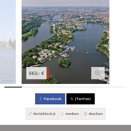
562,- €
Facebook
(Twitter)
Notizblock (
)
merken
drucken