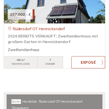
397.000,- €
Rüdersdorf OT Hennickendorf
2026 BEREITS VERKAUFT: Zweifamilienhaus mit
großem Garten in Hennickendorf
Zweifamilienhaus
163 m²
7
WOHNFLÄCHE
ZIMMER
Berlin
Herzfelde
Rüdersdorf OT Hennickendorf
Strausberg