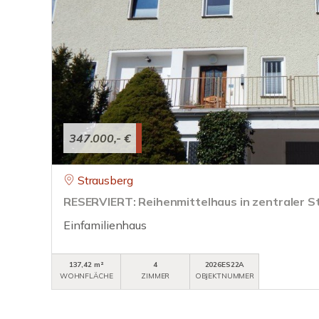
347.000,- €
Strausberg
RESERVIERT: Reihenmittelhaus in zentraler S
Einfamilienhaus
137,42 m²
4
2026ES22A
WOHNFLÄCHE
ZIMMER
OBJEKTNUMMER