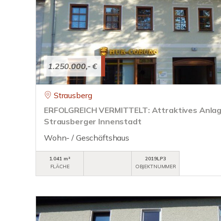
1.250.000,- €
Strausberg
ERFOLGREICH VERMITTELT: Attraktives Anlage
Strausberger Innenstadt
Wohn- / Geschäftshaus
1.041 m²
2019LP3
FLÄCHE
OBJEKTNUMMER