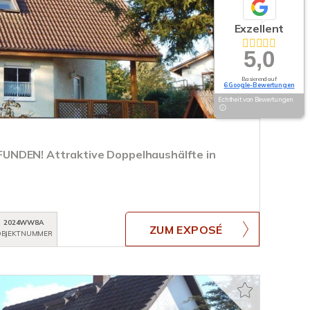
Exzellent
5,0
Basierend auf
6 Google-Bewertungen
Echtheit von Bewertungen
NDEN! Attraktive Doppelhaushälfte in
2024WW8A
ZUM EXPOSÉ
BJEKTNUMMER