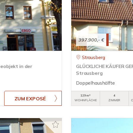
397.900,- €
Strausberg
objekt in der
GLÜCKLICHE KÄUFER GEFU
Strausberg
Doppelhaushälfte
129 m²
4
ZUM EXPOSÉ
WOHNFLÄCHE
ZIMMER
O