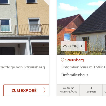
257.000,- €
Strausberg
tadtlage von Strausberg
Einfamlienhaus mit Wint
Einfamilienhaus
133,60 m²
4
ZUM EXPOSÉ
WOHNFLÄCHE
ZIMMER
O